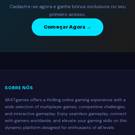
Cadastre-se agora e ganhe bônus exclusivos no seu
primeiro acesso.
Começar Agora →
SOBRE NÓS
AK47.games offers a thrilling online gaming experience with a
wide selection of multiplayer games, competitive challenges,
and interactive gameplay. Enjoy seamless gameplay, connect
with gamers worldwide, and elevate your gaming skills on this
dynamic platform designed for enthusiasts of all levels.