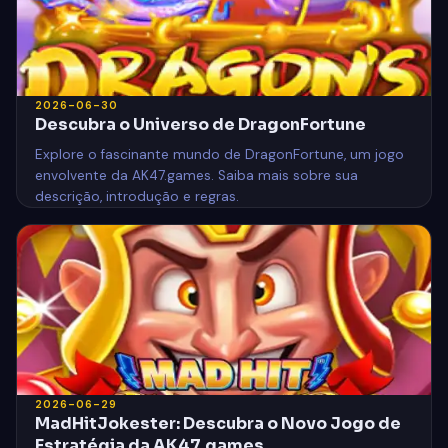
2026-06-30
Descubra o Universo de DragonFortune
Explore o fascinante mundo de DragonFortune, um jogo
envolvente da AK47.games. Saiba mais sobre sua
descrição, introdução e regras.
2026-06-29
MadHitJokester: Descubra o Novo Jogo de
Estratégia da AK47.games