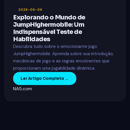
2026-06-06
Explorando o Mundo de
JumpHighermobile: Um
Indispensável Teste de
Habilidades
Descubra tudo sobre o emocionante jogo
JumpHighermobile. Aprenda sobre sua introdução,
mecânicas de jogo e as regras envolventes que
proporcionam uma jogabilidade dinâmica.
Ler Artigo Completo →
NA5.com