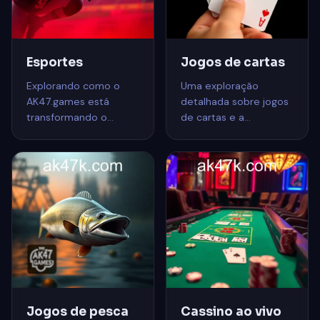
Esportes
Jogos de cartas
Explorando como o
Uma exploração
AK47.games está
detalhada sobre jogos
transformando o
de cartas e a
cenário esportivo
plataforma
global.
AK47.games.
Jogos de pesca
Cassino ao vivo