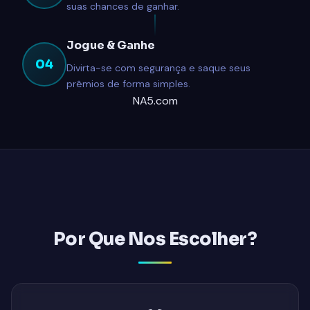
suas chances de ganhar.
Jogue & Ganhe
04
Divirta-se com segurança e saque seus
prêmios de forma simples.
NA5.com
Por Que Nos Escolher?