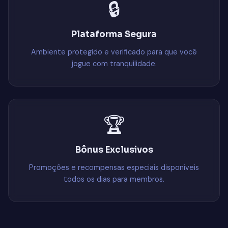
🔒
Plataforma Segura
Ambiente protegido e verificado para que você
jogue com tranquilidade.
🏆
Bônus Exclusivos
Promoções e recompensas especiais disponíveis
todos os dias para membros.