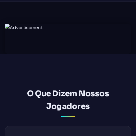
O Que Dizem Nossos
Jogadores