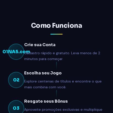
Como Funciona
Crie sua Conta
01
NA5.com
Cadastro rápido e gratuito. Leva menos de 2
minutos para começar.
Escolha seu Jogo
02
Explore centenas de títulos e encontre o que
mais combina com você.
Resgate seus Bônus
03
Aproveite promoções exclusivas e multiplique