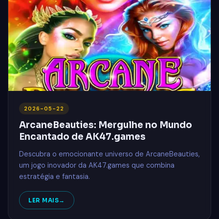
2026-05-22
ArcaneBeauties: Mergulhe no Mundo
Encantado de AK47.games
Descubra o emocionante universo de ArcaneBeauties,
um jogo inovador da AK47.games que combina
estratégia e fantasia.
LER MAIS