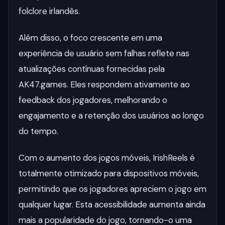
folclore irlandês.
Além disso, o foco crescente em uma
experiência de usuário sem falhas reflete nas
atualizações contínuas fornecidas pela
AK47.games. Eles respondem ativamente ao
feedback dos jogadores, melhorando o
engajamento e a retenção dos usuários ao longo
do tempo.
Com o aumento dos jogos móveis, IrishReels é
totalmente otimizado para dispositivos móveis,
permitindo que os jogadores apreciem o jogo em
qualquer lugar. Esta acessibilidade aumenta ainda
mais a popularidade do jogo, tornando-o uma