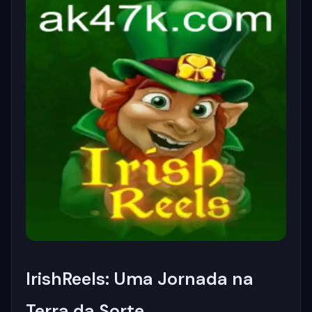
IrishReels: Uma Jornada na
Terra da Sorte