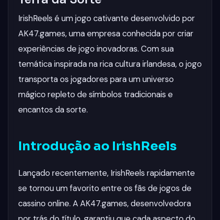
IrishReels é um jogo cativante desenvolvido por
AK47.games, uma empresa conhecida por criar
experiências de jogo inovadoras. Com sua
temática inspirada na rica cultura irlandesa, o jogo
transporta os jogadores para um universo
mágico repleto de símbolos tradicionais e
encantos da sorte.
Introdução ao IrishReels
Lançado recentemente, IrishReels rapidamente
se tornou um favorito entre os fãs de jogos de
cassino online. A AK47.games, desenvolvedora
por trás do título, garantiu que cada aspecto do