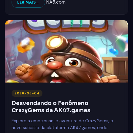
NA5.com
LER MAIS
2026-06-04
Desvendando o Fenômeno
CrazyGems da AK47.games
Explore a emocionante aventura de CrazyGems, o
novo sucesso da plataforma AK47.games, onde