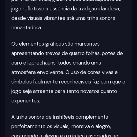
jogo refletisse a essência da tradição irlandesa,
desde visuais vibrantes até uma trilha sonora
encantadora.
Os elementos gráficos são marcantes,
apresentando trevos de quatro folhas, potes de
ouro e leprechauns, todos criando uma
atmosfera envolvente. O uso de cores vivas e
símbolos facilmente reconhecíveis faz com que o
jogo seja atraente para tanto novatos quanto
experientes.
A trilha sonora de IrishReels complementa
perfeitamente os visuais, imersiva e alegre,
capturando a alegria e a mística associadas ao