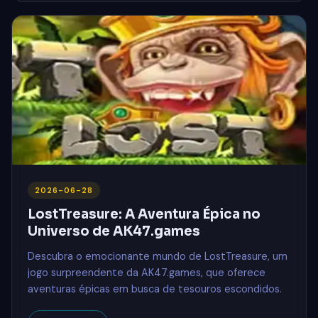
2026-06-28
LostTreasure: A Aventura Épica no
Universo de AK47.games
Descubra o emocionante mundo de LostTreasure, um
jogo surpreendente da AK47.games, que oferece
aventuras épicas em busca de tesouros escondidos.