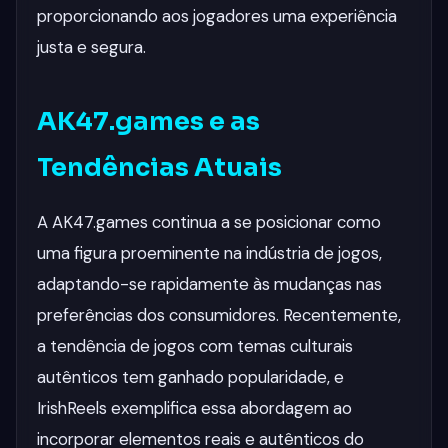
proporcionando aos jogadores uma experiência
justa e segura.
AK47.games e as
Tendências Atuais
A AK47.games continua a se posicionar como
uma figura proeminente na indústria de jogos,
adaptando-se rapidamente às mudanças nas
preferências dos consumidores. Recentemente,
a tendência de jogos com temas culturais
autênticos tem ganhado popularidade, e
IrishReels exemplifica essa abordagem ao
incorporar elementos reais e autênticos do