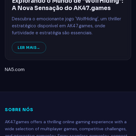
Explorando o Mundo de "WolfHiding":
A Nova Sensação do AK47.games
Descubra o emocionante jogo 'WolfHiding', um thriller
estratégico disponível em AK47.games, onde
furtividade e estratégia são essenciais.
LER MAIS
NA5.com
SOBRE NÓS
AK47.games offers a thrilling online gaming experience with a
wide selection of multiplayer games, competitive challenges,
and interactive gameplay. Enjoy seamless gameplay, connect