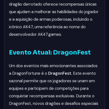
dragão derrotado oferece recompensas únicas
que ajudam a melhorar as habilidades do jogador
e a aquisição de armas poderosas, incluindo o
icônico AK47, uma referência ao nome do
desenvolvedor AK47.games.
Evento Atual:
DragonFest
Um dos eventos mais emocionantes associados
a DragonFortune é o
DragonFest
. Este evento
sazonal permite que os jogadores se unam em
equipes e participem de competições para
conquistar recompensas exclusivas. Durante o
DragonFest, novos dragões e desafios especiais