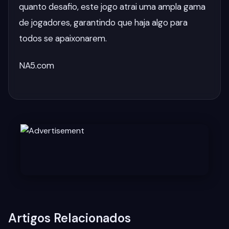
quanto desafio, este jogo atrai uma ampla gama
de jogadores, garantindo que haja algo para
todos se apaixonarem.
NA5.com
Artigos Relacionados