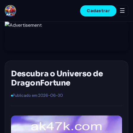
☰
Cadastrar
INÍCIO
ESPORTES
JOGOS DE CARTAS
Descubra o Universo de
JOGOS DE PESCA
DragonFortune
CASSINO AO VIVO
Publicado em:
2026-06-30
COMUNIDADE JOGADORES
CENTRAL DE NOTÍCIAS