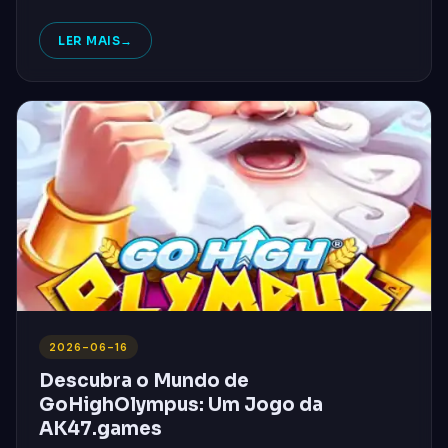
LER MAIS
2026-06-16
Descubra o Mundo de
GoHighOlympus: Um Jogo da
AK47.games