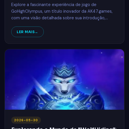
Explore a fascinante experiência de jogo de
GoHighOlympus, um título inovador da AK47.games,
com uma visão detalhada sobre sua introdução,
descrição e regras.
LER MAIS
2026-05-30