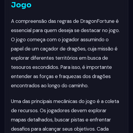
Jogo
A compreensão das regras de DragonFortune é
essencial para quem deseja se destacar no jogo.
O jogo começa com o jogador assumindo o
papel de um caçador de dragões, cuja missão é
explorar diferentes territórios em busca de
tesouros escondidos. Para isso, é importante
entender as forças e fraquezas dos dragões
encontrados ao longo do caminho.
Uma das principais mecânicas do jogo é a coleta
de recursos. Os jogadores devem explorar
mapas detalhados, buscar pistas e enfrentar
desafios para alcançar seus objetivos. Cada