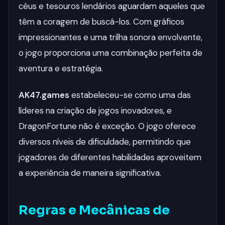
céus e tesouros lendários aguardam aqueles que
têm a coragem de buscá-los. Com gráficos
impressionantes e uma trilha sonora envolvente,
o jogo proporciona uma combinação perfeita de
aventura e estratégia.
AK47.games
estabeleceu-se como uma das
líderes na criação de jogos inovadores, e
DragonFortune não é exceção. O jogo oferece
diversos níveis de dificuldade, permitindo que
jogadores de diferentes habilidades aproveitem
a experiência de maneira significativa.
Regras e Mecânicas de