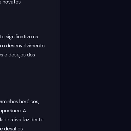
e novatos.
 significativo na
a o desenvolvimento
es e desejos dos
aminhos heróicos,
emporâneo. A
ade ativa faz deste
 e desafios