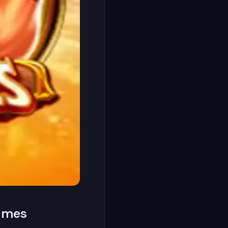
games