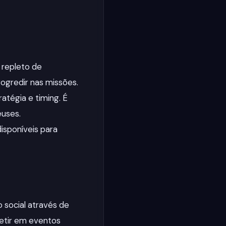
 repleto de
ogredir nas missões.
tégia e timing. É
euses.
isponíveis para
 social através de
petir em eventos