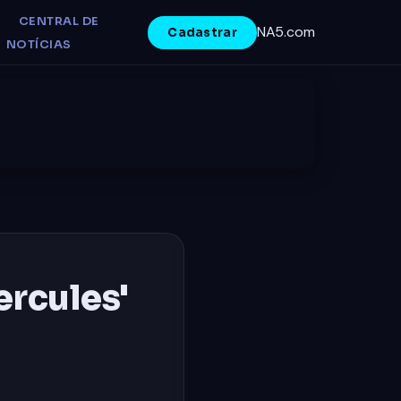
CENTRAL DE
NA5.com
Cadastrar
NOTÍCIAS
ercules'