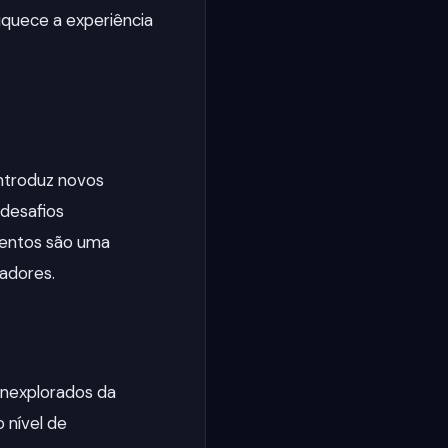
iquece a experiência
ntroduz novos
 desafios
ventos são uma
gadores.
 inexplorados da
 nível de