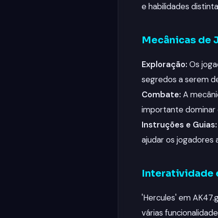
e habilidades distint
Mecânicas de 
Exploração:
Os joga
segredos a serem des
Combate:
A mecânic
importante dominar 
Instruções e Guias:
ajudar os jogadores a
Interatividade
'Hercules' em AK47.
várias funcionalida