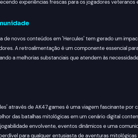
ecendo experiências frescas para os jogadores veteranos 
munidade
ua de novos conteúdos em 'Hercules' tem gerado um impacto
ores. A retroalimentação é um componente essencial par
evando a melhorias substanciais que atendem às necessidad
les' através de AK47.games é uma viagem fascinante por c
elhor das batalhas mitológicas em um cenário digital cont
ogabilidade envolvente, eventos dinâmicos e uma comunid
erdível para qualquer entusiasta de aventuras mitológicas