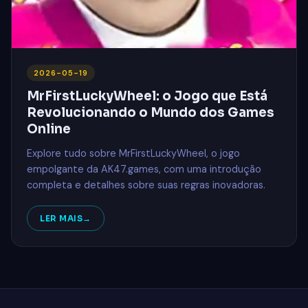
2026-05-19
MrFirstLuckyWheel: o Jogo que Está
Revolucionando o Mundo dos Games
Online
Explore tudo sobre MrFirstLuckyWheel, o jogo
empolgante da AK47.games, com uma introdução
completa e detalhes sobre suas regras inovadoras.
LER MAIS