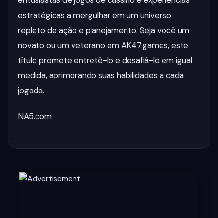
entusiastas de jogos de cassino e experiências
estratégicas a mergulhar em um universo
repleto de ação e planejamento. Seja você um
novato ou um veterano em AK47.games, este
título promete entretê-lo e desafiá-lo em igual
medida, aprimorando suas habilidades a cada
jogada.
NA5.com