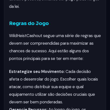
da lei.
Regras do Jogo
WildHeistCashout segue uma série de regras que
devem ser compreendidas para maximizar as
chances de sucesso. Aqui estão alguns dos
pontos principais para se ter em mente:
Estrategize seu Movimento:
Cada decisão
afeta o desenrolar do jogo. Escolher quais locais
atacar, como distribuir sua equipe e qual
equipamento utilizar são decisões cruciais que
devem ser bem ponderadas.
Gerencie Recursos:
Ao longo do jogo, os