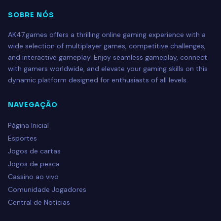
SOBRE NÓS
AK47.games offers a thrilling online gaming experience with a
wide selection of multiplayer games, competitive challenges,
and interactive gameplay. Enjoy seamless gameplay, connect
with gamers worldwide, and elevate your gaming skills on this
dynamic platform designed for enthusiasts of all levels.
NAVEGAÇÃO
Página Inicial
Esportes
Jogos de cartas
Jogos de pesca
Cassino ao vivo
Comunidade Jogadores
Central de Notícias