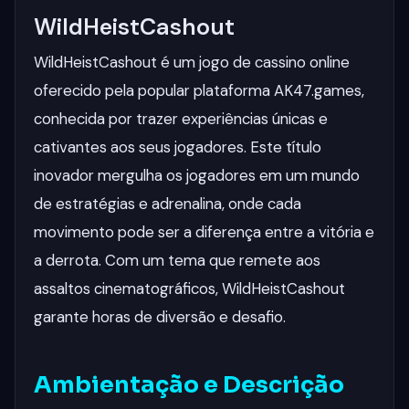
WildHeistCashout
WildHeistCashout é um jogo de cassino online
oferecido pela popular plataforma AK47.games,
conhecida por trazer experiências únicas e
cativantes aos seus jogadores. Este título
inovador mergulha os jogadores em um mundo
de estratégias e adrenalina, onde cada
movimento pode ser a diferença entre a vitória e
a derrota. Com um tema que remete aos
assaltos cinematográficos, WildHeistCashout
garante horas de diversão e desafio.
Ambientação e Descrição