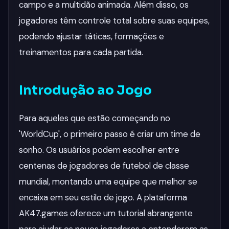
campo e a multidão animada. Além disso, os
jogadores têm controle total sobre suas equipes,
podendo ajustar táticas, formações e
treinamentos para cada partida.
Introdução ao Jogo
Para aqueles que estão começando no
'WorldCup', o primeiro passo é criar um time de
sonho. Os usuários podem escolher entre
centenas de jogadores de futebol de classe
mundial, montando uma equipe que melhor se
encaixa em seu estilo de jogo. A plataforma
AK47.games oferece um tutorial abrangente