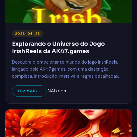
2026-06-23
Explorando o Universo do Jogo
IrishReels da AK47.games
Descubra o emocionante mundo do jogo IrishReels,
lançado pela AK47.games, com uma descrição
completa, introdução imersiva e regras detalhadas.
NA5.com
LER MAIS