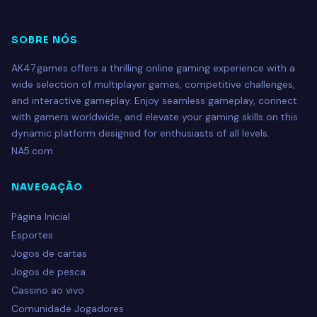
SOBRE NÓS
AK47.games offers a thrilling online gaming experience with a
wide selection of multiplayer games, competitive challenges,
and interactive gameplay. Enjoy seamless gameplay, connect
with gamers worldwide, and elevate your gaming skills on this
dynamic platform designed for enthusiasts of all levels.
NA5.com
NAVEGAÇÃO
Página Inicial
Esportes
Jogos de cartas
Jogos de pesca
Cassino ao vivo
Comunidade Jogadores