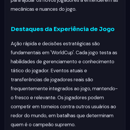
para ajudar os novos jogadores a entenderem as
mecânicas e nuances do jogo.
Destaques da Experiência de Jogo
Ação rápida e decisões estratégicas são
fundamentais em 'WorldCup'. Cada jogo testa as
habilidades de gerenciamento e conhecimento
tático do jogador. Eventos atuais e
transferências de jogadores reais são
frequentemente integrados ao jogo, mantendo-
o fresco e relevante. Os jogadores podem
competir em torneios contra outros usuários ao
redor do mundo, em batalhas que determinam
quem é o campeão supremo.