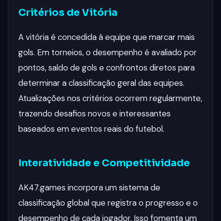
Critérios de Vitória
A vitória é concedida à equipe que marcar mais
gols. Em torneios, o desempenho é avaliado por
pontos, saldo de gols e confrontos diretos para
determinar a classificação geral das equipes.
Atualizações nos critérios ocorrem regularmente,
trazendo desafios novos e interessantes
baseados em eventos reais do futebol.
Interatividade e Competitividade
AK47.games incorpora um sistema de
classificação global que registra o progresso e o
desempenho de cada jogador. Isso fomenta um