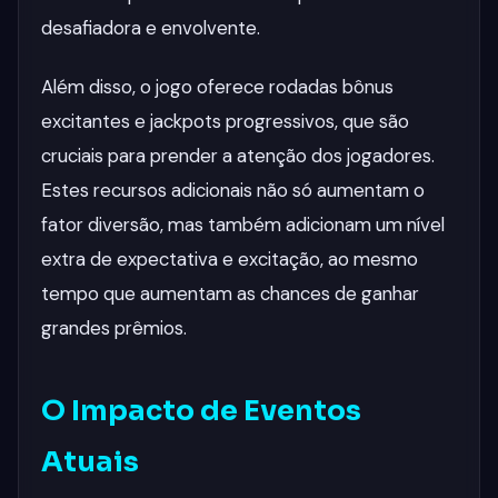
desafiadora e envolvente.
Além disso, o jogo oferece rodadas bônus
excitantes e jackpots progressivos, que são
cruciais para prender a atenção dos jogadores.
Estes recursos adicionais não só aumentam o
fator diversão, mas também adicionam um nível
extra de expectativa e excitação, ao mesmo
tempo que aumentam as chances de ganhar
grandes prêmios.
O Impacto de Eventos
Atuais