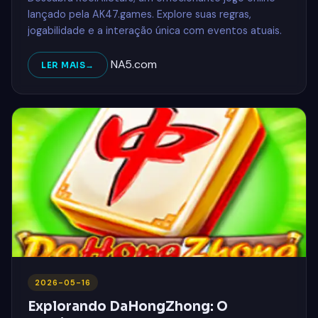
lançado pela AK47.games. Explore suas regras,
jogabilidade e a interação única com eventos atuais.
NA5.com
LER MAIS
2026-05-16
Explorando DaHongZhong: O