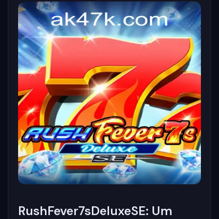
RushFever7sDeluxeSE: Um