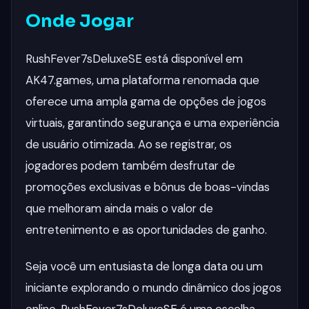
Onde Jogar
RushFever7sDeluxeSE está disponível em
AK47.games
, uma plataforma renomada que
oferece uma ampla gama de opções de jogos
virtuais, garantindo segurança e uma experiência
de usuário otimizada. Ao se registrar, os
jogadores podem também desfrutar de
promoções exclusivas e bônus de boas-vindas
que melhoram ainda mais o valor de
entretenimento e as oportunidades de ganho.
Seja você um entusiasta de longa data ou um
iniciante explorando o mundo dinâmico dos jogos