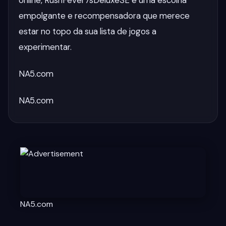
online, RushFever7sDeluxeSE é uma escolha
empolgante e recompensadora que merece
estar no topo da sua lista de jogos a
experimentar.
NA5.com
NA5.com
NA5.com