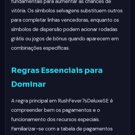
fundamentais para aumentar as chances de
vitória. Os símbolos selvagens substituem outros
para completar linhas vencedoras, enquanto os
símbolos de dispersão podem acionar rodadas
grátis ou jogos de bônus quando aparecem em
combinações específicas.
Regras Essenciais para
Dominar
A regra principal em RushFever7sDeluxeSE é
compreender bem os pagamentos e o
funcionamento dos recursos especiais.
Familiarizar-se com a tabela de pagamentos