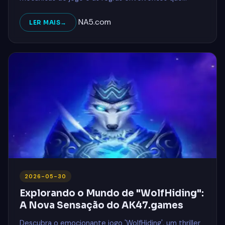
proporcionam uma jogabilidade dinâmica.
NA5.com
LER MAIS
2026-05-30
Explorando o Mundo de "WolfHiding":
A Nova Sensação do AK47.games
Descubra o emocionante jogo 'WolfHiding', um thriller