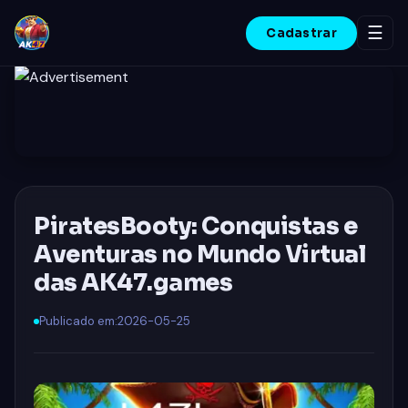
☰
Cadastrar
INÍCIO
ESPORTES
JOGOS DE CARTAS
PiratesBooty: Conquistas e
JOGOS DE PESCA
Aventuras no Mundo Virtual
CASSINO AO VIVO
das AK47.games
COMUNIDADE JOGADORES
Publicado em:
2026-05-25
CENTRAL DE NOTÍCIAS