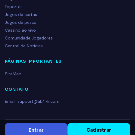
Esportes
Jogos de cartas
Jogos de pesca
Cassino ao vivo
Comunidade Jogadores
Central de Notícias
PÁGINAS IMPORTANTES
SiteMap
CONTATO
Email: support@ak47k.com
Entrar
Cadastrar
© 2026 AK47.games. All rights reserved.