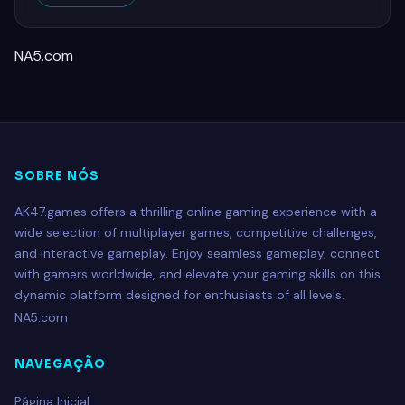
NA5.com
SOBRE NÓS
AK47.games offers a thrilling online gaming experience with a
wide selection of multiplayer games, competitive challenges,
and interactive gameplay. Enjoy seamless gameplay, connect
with gamers worldwide, and elevate your gaming skills on this
dynamic platform designed for enthusiasts of all levels.
NA5.com
NAVEGAÇÃO
Página Inicial