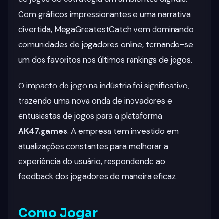
Com gráficos impressionantes e uma narrativa
divertida, MegaGreatestCatch vem dominando
comunidades de jogadores online, tornando-se
um dos favoritos nos últimos rankings de jogos.
O impacto do jogo na indústria foi significativo,
trazendo uma nova onda de inovadores e
entusiastas de jogos para a plataforma
AK47.games
. A empresa tem investido em
atualizações constantes para melhorar a
experiência do usuário, respondendo ao
feedback dos jogadores de maneira eficaz.
Como Jogar