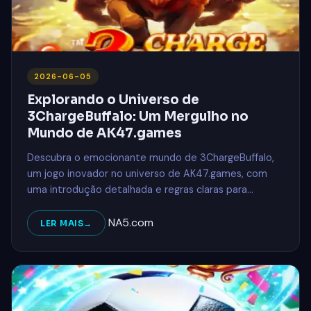
2026-06-05
Explorando o Universo de
3ChargeBuffalo: Um Mergulho no
Mundo de AK47.games
Descubra o emocionante mundo de 3ChargeBuffalo,
um jogo inovador no universo de AK47.games, com
uma introdução detalhada e regras claras para
aprimorar sua experiência de jogo.
NA5.com
LER MAIS