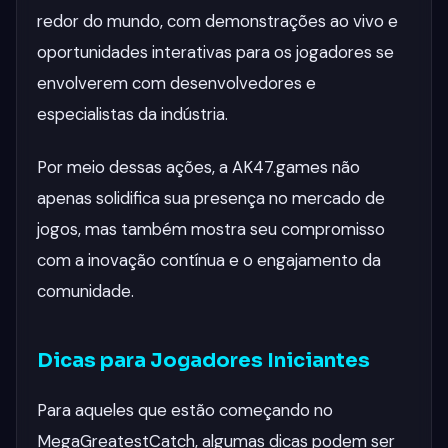
redor do mundo, com demonstrações ao vivo e
oportunidades interativas para os jogadores se
envolverem com desenvolvedores e
especialistas da indústria.
Por meio dessas ações, a AK47.games não
apenas solidifica sua presença no mercado de
jogos, mas também mostra seu compromisso
com a inovação contínua e o engajamento da
comunidade.
Dicas para Jogadores Iniciantes
Para aqueles que estão começando no
MegaGreatestCatch, algumas dicas podem ser