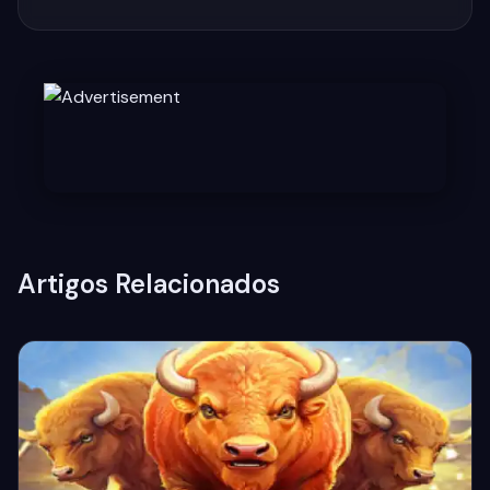
Artigos Relacionados