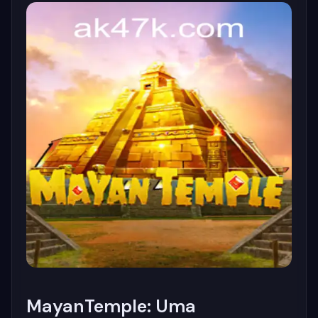
MayanTemple: Uma