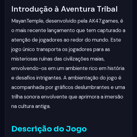
Introdução à Aventura Tribal
MayanTemple, desenvolvido pela AK47.games, é
o mais recente lançamento que tem capturado a
atenção de jogadores ao redor do mundo. Este
jogo único transporta os jogadores para as
misteriosas ruínas das civilizações maias,
envolvendo-os em um ambiente rico em história
e desafios intrigantes. A ambientação do jogo é
acompanhada por gráficos deslumbrantes e uma
trilha sonora envolvente que aprimora a imersão
na cultura antiga.
Descrição do Jogo