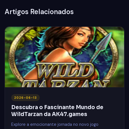
Artigos Relacionados
2026-06-13
Descubra o Fascinante Mundo de
WildTarzan da AK47.games
Explore a emocionante jornada no novo jogo