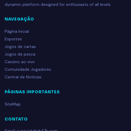
dynamic platform designed for enthusiasts of all levels.
NAVEGAÇÃO
Página Inicial
Esportes
Jogos de cartas
Jogos de pesca
Cassino ao vivo
Comunidade Jogadores
Central de Notícias
PÁGINAS IMPORTANTES
SiteMap
CONTATO
Email: support@ak47k.com