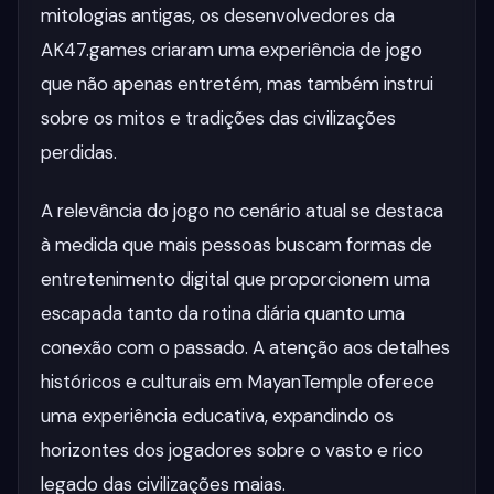
mitologias antigas, os desenvolvedores da
AK47.games criaram uma experiência de jogo
que não apenas entretém, mas também instrui
sobre os mitos e tradições das civilizações
perdidas.
A relevância do jogo no cenário atual se destaca
à medida que mais pessoas buscam formas de
entretenimento digital que proporcionem uma
escapada tanto da rotina diária quanto uma
conexão com o passado. A atenção aos detalhes
históricos e culturais em MayanTemple oferece
uma experiência educativa, expandindo os
horizontes dos jogadores sobre o vasto e rico
legado das civilizações maias.