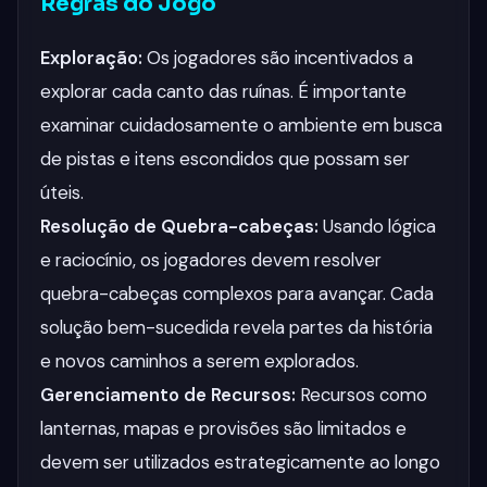
Regras do Jogo
Exploração:
Os jogadores são incentivados a
explorar cada canto das ruínas. É importante
examinar cuidadosamente o ambiente em busca
de pistas e itens escondidos que possam ser
úteis.
Resolução de Quebra-cabeças:
Usando lógica
e raciocínio, os jogadores devem resolver
quebra-cabeças complexos para avançar. Cada
solução bem-sucedida revela partes da história
e novos caminhos a serem explorados.
Gerenciamento de Recursos:
Recursos como
lanternas, mapas e provisões são limitados e
devem ser utilizados estrategicamente ao longo