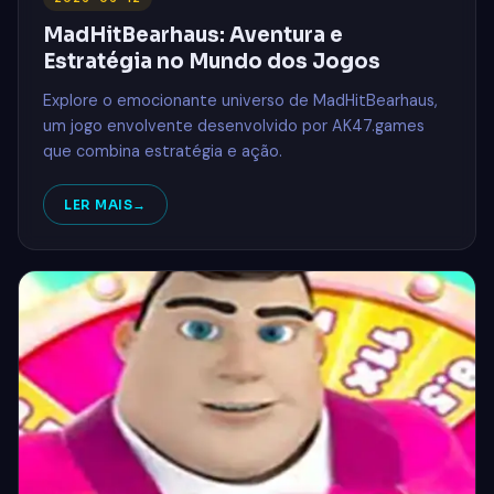
MadHitBearhaus: Aventura e
Estratégia no Mundo dos Jogos
Explore o emocionante universo de MadHitBearhaus,
um jogo envolvente desenvolvido por AK47.games
que combina estratégia e ação.
LER MAIS