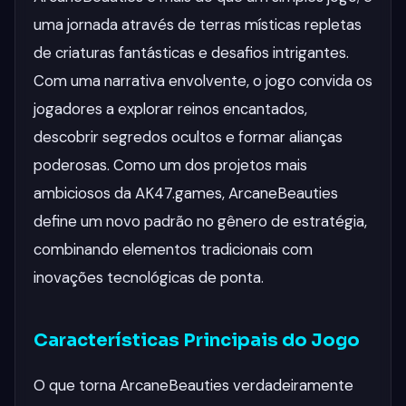
uma jornada através de terras místicas repletas
de criaturas fantásticas e desafios intrigantes.
Com uma narrativa envolvente, o jogo convida os
jogadores a explorar reinos encantados,
descobrir segredos ocultos e formar alianças
poderosas. Como um dos projetos mais
ambiciosos da AK47.games, ArcaneBeauties
define um novo padrão no gênero de estratégia,
combinando elementos tradicionais com
inovações tecnológicas de ponta.
Características Principais do Jogo
O que torna ArcaneBeauties verdadeiramente