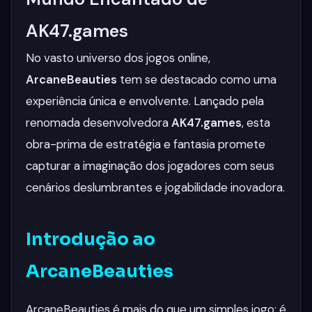
AK47.games
No vasto universo dos jogos online,
ArcaneBeauties
tem se destacado como uma
experiência única e envolvente. Lançado pela
renomada desenvolvedora
AK47.games
, esta
obra-prima de estratégia e fantasia promete
capturar a imaginação dos jogadores com seus
cenários deslumbrantes e jogabilidade inovadora.
Introdução ao
ArcaneBeauties
ArcaneBeauties é mais do que um simples jogo; é