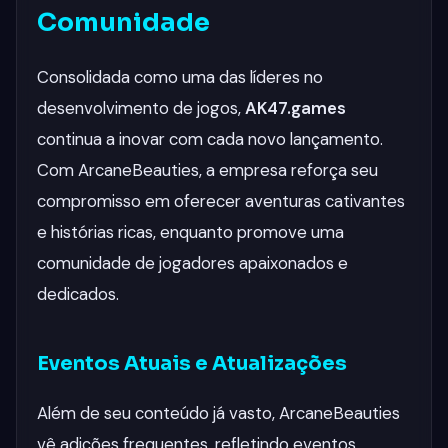
Comunidade
Consolidada como uma das líderes no
desenvolvimento de jogos,
AK47.games
continua a inovar com cada novo lançamento.
Com ArcaneBeauties, a empresa reforça seu
compromisso em oferecer aventuras cativantes
e histórias ricas, enquanto promove uma
comunidade de jogadores apaixonados e
dedicados.
Eventos Atuais e Atualizações
Além de seu conteúdo já vasto, ArcaneBeauties
vê adições frequentes, refletindo eventos