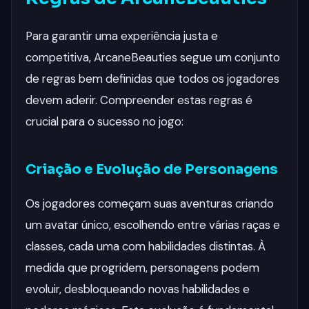
Para garantir uma experiência justa e
competitiva, ArcaneBeauties segue um conjunto
de regras bem definidas que todos os jogadores
devem aderir. Compreender estas regras é
crucial para o sucesso no jogo:
Criação e Evolução de Personagens
Os jogadores começam suas aventuras criando
um avatar único, escolhendo entre várias raças e
classes, cada uma com habilidades distintas. À
medida que progridem, personagens podem
evoluir, desbloqueando novas habilidades e