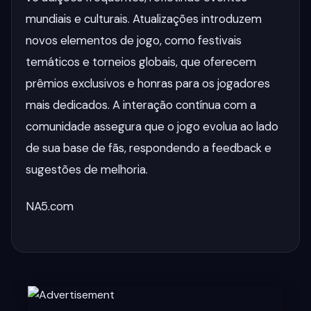
mundiais e culturais. Atualizações introduzem
novos elementos de jogo, como festivais
temáticos e torneios globais, que oferecem
prêmios exclusivos e honras para os jogadores
mais dedicados. A interação contínua com a
comunidade assegura que o jogo evolua ao lado
de sua base de fãs, respondendo a feedback e
sugestões de melhoria.
NA5.com